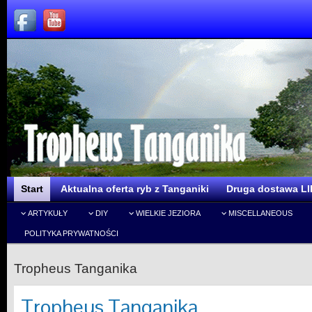
Start
Aktualna oferta ryb z Tanganiki
Druga dostawa LI
ARTYKUŁY
DIY
WIELKIE JEZIORA
MISCELLANEOUS
POLITYKA PRYWATNOŚCI
Tropheus Tanganika
Tropheus Tanganika