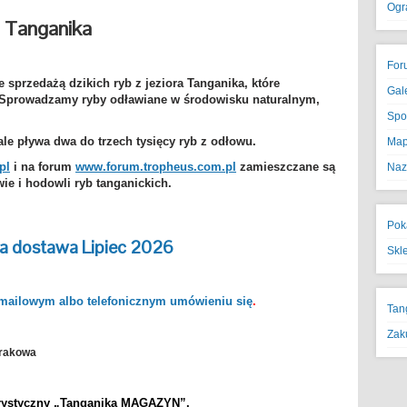
Ogr
s Tanganika
For
 sprzedażą dzikich ryb z jeziora Tanganika, które
Gal
 S
prowadzamy ryby odławiane w środowisku naturalnym,
Spo
le pływa dwa do trzech tysięcy ryb z odłowu.
Map
pl
i na forum
www.forum.tropheus.com.pl
zamieszczane są
Naz
ie i hodowli ryb tanganickich.
Pok
a dostawa Lipiec 2026
Skl
mailowym albo telefonicznym umówieniu się
.
Tan
Zak
Krakowa
rystyczny „Tanganika MAGAZYN”.