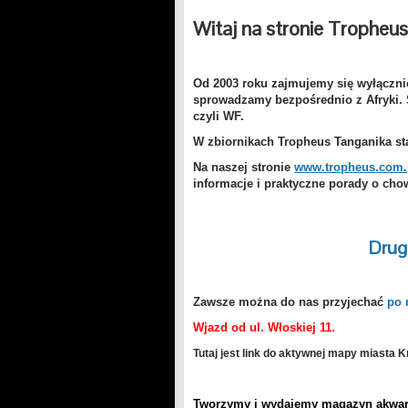
Witaj na stronie Tropheu
Od 2003 roku zajmujemy się wyłącznie
sprowadzamy bezpośrednio z Afryki.
czyli WF.
W zbiornikach Tropheus Tanganika sta
Na naszej stronie
www.tropheus.com.
informacje i praktyczne porady o chow
Drug
Zawsze można do nas przyjechać
po 
Wjazd od ul. Włoskiej 11.
Tutaj jest link do aktywnej mapy miasta 
Tworzymy i wydajemy magazyn akwa