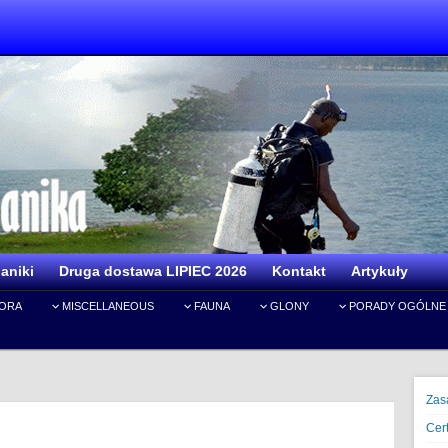
aniki
Druga dostawa LIPIEC 2026
Kontakt
Artykuły
IORA
MISCELLANEOUS
FAUNA
GLONY
PORADY OGÓLNE
Zas
Cert