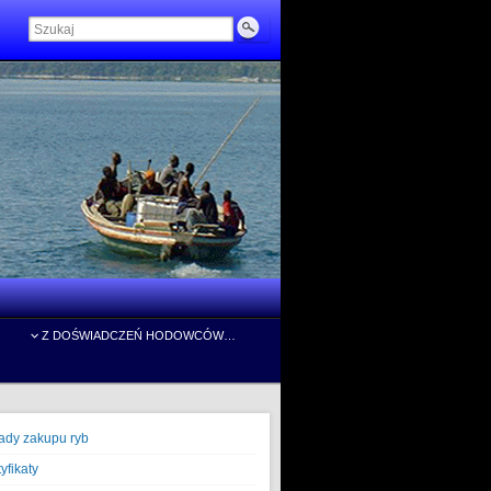
Z DOŚWIADCZEŃ HODOWCÓW…
ady zakupu ryb
yfikaty