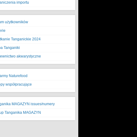
aniczenia importu
um użytkowników
erie
tkanie Tanganickie 2024
a Tanganiki
ewnictwo akwarystyczne
army Naturefood
epy współpracujące
ganika MAGAZYN issues/numery
up Tanganika MAGAZYN