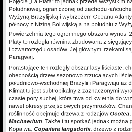
Pojęcie „La Plata” to jednak przede wszystkim n
Południowej, ograniczonej od zachodu łańcuc
Wyżyną Brazylijską i wybrzeżem Oceanu Atlanty
północy z Niziną Boliwijską a na południu z Wy
Powierzchnia tego ogromnego obszaru wynosi 2
Platy to rozległa równina zbudowana z sięgając
i czwartorzędu osadów. Jej głównymi rzekami są
Paragwaj.
Porastające ten rozległy obszar lasy liściaste, c
obecnością drzew sezonowo zrzucających liście,
południowo-wschodniej Brazylii i Paragwaju aż d
Klimat tu jest subtropikalny z zaznaczonymi wyr
czasie pory suchej, która trwa od kwietnia do wrz
nawet okresy przejściowych przymrozków. Char
roślinność obejmuje drzewa z rodzajów
Ocotea
Machaerium
. Także i tu spotkać jednak można g
Kopaiwa,
Copaifera langsdorfii
, drzewo z rodz