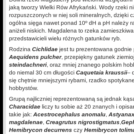
jaką tworzy Wielki Rów Afrykański. Wody rzeki n
rozpuszczonych w niej soli mineralnych, dzięki 
ogólna sięga nawet ponad 10º dH a pH należy ra
aniżeli niskich. Magdalena to rzeka zamieszkiw
przedstawicieli wielu różnych gatunków ryb.
Rodzina
Cichlidae
jest tu prezentowana godnie p
Aequidens pulcher
, przepiękny gatunek ziemi
steindachneri
, oraz mniej znanego polskim ho
do niemal 30 cm długości
Caquetaia kraussii
– 
się chętnie mniejszymi rybami, rzadko spotyka
hobbystów.
Grupą najliczniej reprezentowaną są jednak ką
Characidae
liczy tu sobie aż 20 znanych i opis
takie jak:
Acestrocephalus anomalu
,
Astyanax 
magdalenae
,
Creagrutus nigrostigmatus
,
Geph
Hemibrycon decurrens
czy
Hemibrycon tolim