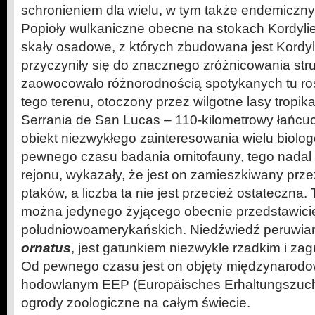
schronieniem dla wielu, w tym także endemiczny
Popioły wulkaniczne obecne na stokach Kordyli
skały osadowe, z których zbudowana jest Kordy
przyczyniły się do znacznego zróżnicowania struk
zaowocowało różnorodnością spotykanych tu ro
tego terenu, otoczony przez wilgotne lasy tropika
Serrania de San Lucas – 110-kilometrowy łańcuc
obiekt niezwykłego zainteresowania wielu biol
pewnego czasu badania ornitofauny, tego nada
rejonu, wykazały, że jest on zamieszkiwany prze
ptaków, a liczba ta nie jest przecież ostateczna. 
można jedynego żyjącego obecnie przedstawicie
południowoamerykańskich. Niedźwiedź peruwia
ornatus
, jest gatunkiem niezwykle rzadkim i z
Od pewnego czasu jest on objęty międzynaro
hodowlanym EEP (Europäisches Erhaltungszuc
ogrody zoologiczne na całym świecie.