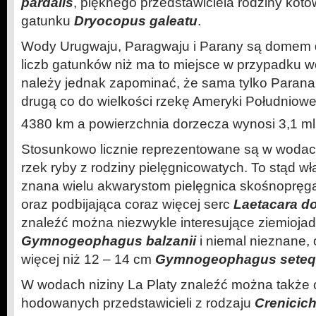
pardalis
, pięknego przedstawiciela rodziny kotów
gatunku
Dryocopus galeatu
.
Wody Urugwaju, Paragwaju i Parany są domem d
liczb gatunków niż ma to miejsce w przypadku 
należy jednak zapominać, że sama tylko Parana
drugą co do wielkości rzekę Ameryki Południowej
4380 km a powierzchnia dorzecza wynosi 3,1 m
Stosunkowo licznie reprezentowane są w wodach
rzek ryby z rodziny pielęgnicowatych. To stąd w
znana wielu akwarystom pielęgnica skośnopręg
oraz podbijająca coraz więcej serc
Laetacara do
znaleźć można niezwykle interesujące ziemioja
Gymnogeophagus balzanii
i niemal nieznane, 
więcej niż 12 – 14 cm
Gymnogeophagus seteq
W wodach niziny La Platy znaleźć można także c
hodowanych przedstawicieli z rodzaju
Crenicich