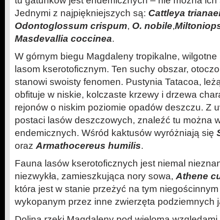
tu gatunków jest endemicznych – nie można ich s
Jednymi z najpiękniejszych są:
Cattleya trianae
Odontoglossum crispum
,
O. nobile
,
Miltoniops
Masdevallia coccinea
.
W górnym biegu Magdaleny tropikalne, wilgotne 
lasom kserotoficznym. Ten suchy obszar, otoczo
stanowi swoisty fenomen. Pustynia Tatacoa, leż
obfituje w niskie, kolczaste krzewy i drzewa cha
rejonów o niskim poziomie opadów deszczu. Z uw
postaci lasów deszczowych, znaleźć tu można 
endemicznych. Wśród kaktusów wyróżniają się
oraz
Armathocereus humilis
.
Fauna lasów kserotoficznych jest niemal niezn
niezwykła, zamieszkująca nory sowa,
Athene cu
która jest w stanie przeżyć na tym niegościnnym
wykopanym przez inne zwierzęta podziemnych 
Dolina rzeki Magdaleny pod wieloma względami p