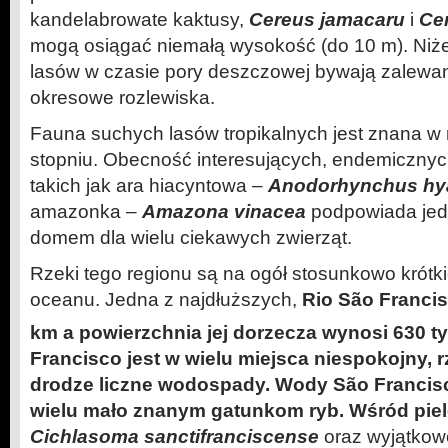
kandelabrowate kaktusy,
Cereus jamacaru
i
Ce
mogą osiągać niemałą wysokość (do 10 m). Niże
lasów w czasie pory deszczowej bywają zalewane
okresowe rozlewiska.
Fauna suchych lasów tropikalnych jest znana w 
stopniu. Obecność interesujących, endemiczny
takich jak ara hiacyntowa –
Anodorhynchus hya
amazonka –
Amazona vinacea
podpowiada jed
domem dla wielu ciekawych zwierząt.
Rzeki tego regionu są na ogół stosunkowo krótk
oceanu. Jedna z najdłuższych,
Rio São Francis
km a powierzchnia jej dorzecza wynosi 630 t
Francisco jest w wielu miejsca niespokojny, 
drodze liczne wodospady. Wody São Francisc
wielu mało znanym gatunkom ryb. Wśród piel
Cichlasoma sanctifranciscense
oraz wyjątkowe