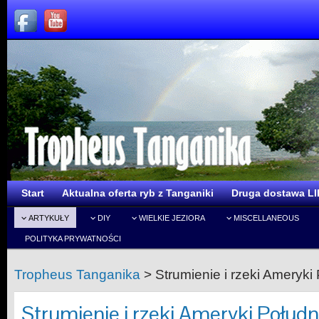
Start
Aktualna oferta ryb z Tanganiki
Druga dostawa LI
ARTYKUŁY
DIY
WIELKIE JEZIORA
MISCELLANEOUS
POLITYKA PRYWATNOŚCI
Tropheus Tanganika
>
Strumienie i rzeki Ameryki 
Strumienie i rzeki Ameryki Południ