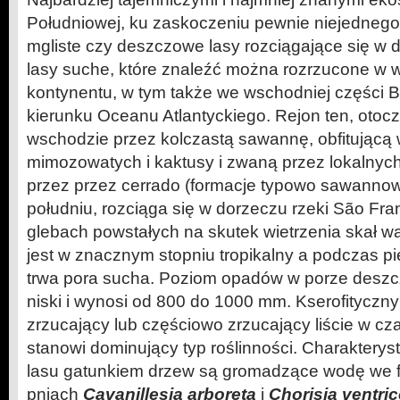
Południowej, ku zaskoczeniu pewnie niejednego 
mgliste czy deszczowe lasy rozciągające się w 
lasy suche, które znaleźć można rozrzucone w w
kontynentu, w tym także we wschodniej części Br
kierunku Oceanu Atlantyckiego. Rejon ten, otocz
wschodzie przez kolczastą sawannę, obfitującą 
mimozowatych i kaktusy i zwaną przez lokalnych
przez przez cerrado (formacje typowo sawannow
południu, rozciąga się w dorzeczu rzeki São Fr
glebach powstałych na skutek wietrzenia skał wa
jest w znacznym stopniu tropikalny a podczas pi
trwa pora sucha. Poziom opadów w porze deszc
niski i wynosi od 800 do 1000 mm. Kserofityczny 
zrzucający lub częściowo zrzucający liście w cza
stanowi dominujący typ roślinności. Charaktery
lasu gatunkiem drzew są gromadzące wodę we f
pniach
Cavanillesia arboreta
i
Chorisia ventri