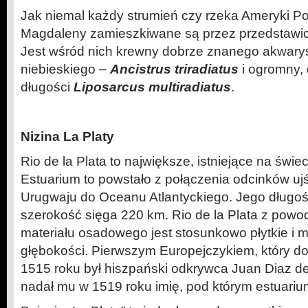
Jak niemal każdy strumień czy rzeka Ameryki P
Magdaleny zamieszkiwane są przez przedstawici
Jest wśród nich krewny dobrze znanego akwary
niebieskiego –
Ancistrus triradiatus
i ogromny, 
długości
Liposarcus multiradiatus
.
Nizina La Platy
Rio de la Plata to największe, istniejące na świe
Estuarium to powstało z połączenia odcinków uj
Urugwaju do Oceanu Atlantyckiego. Jego długo
szerokość sięga 220 km. Rio de la Plata z powo
materiału osadowego jest stosunkowo płytkie i 
głębokości. Pierwszym Europejczykiem, który dot
1515 roku był hiszpański odkrywca Juan Diaz de 
nadał mu w 1519 roku imię, pod którym estuarium