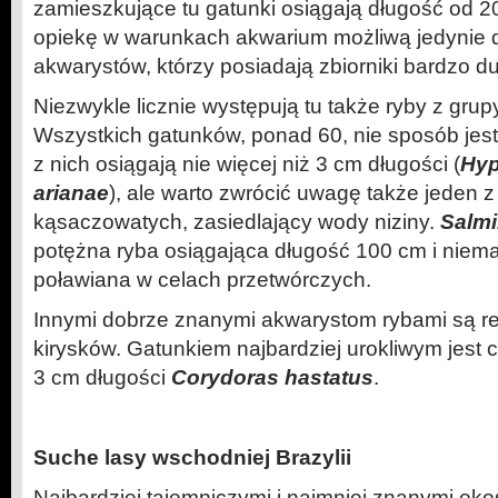
zamieszkujące tu gatunki osiągają długość od 2
opiekę w warunkach akwarium możliwą jedynie dl
akwarystów, którzy posiadają zbiorniki bardzo d
Niezwykle licznie występują tu także ryby z gru
Wszystkich gatunków, ponad 60, nie sposób jes
z nich osiągają nie więcej niż 3 cm długości (
Hy
arianae
), ale warto zwrócić uwagę także jeden 
kąsaczowatych, zasiedlający wody niziny.
Salmi
potężna ryba osiągająca długość 100 cm i niema
poławiana w celach przetwórczych.
Innymi dobrze znanymi akwarystom rybami są re
kirysków. Gatunkiem najbardziej urokliwym jest 
3 cm długości
Corydoras hastatus
.
Suche lasy wschodniej Brazylii
Najbardziej tajemniczymi i najmniej znanymi e