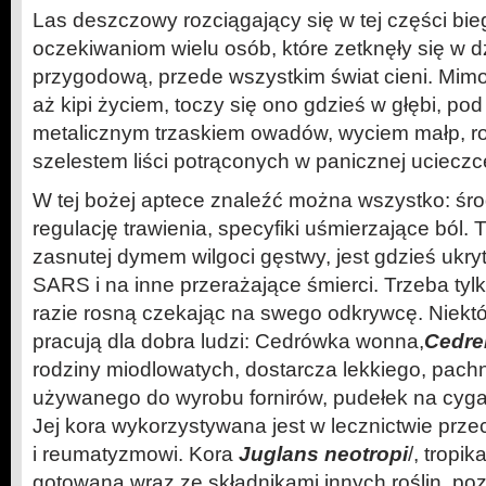
Las deszczowy rozciągający się w tej części bie
oczekiwaniom wielu osób, które zetknęły się w dzi
przygodową, przede wszystkim świat cieni. Mim
aż kipi życiem, toczy się ono gdzieś w głębi, po
metalicznym trzaskiem owadów, wyciem małp, 
szelestem liści potrąconych w panicznej ucieczc
W tej bożej aptece znaleźć można wszystko: śro
regulację trawienia, specyfiki uśmierzające ból. 
zasnutej dymem wilgoci gęstwy, jest gdzieś ukry
SARS i na inne przerażające śmierci. Trzeba tyl
razie rosną czekając na swego odkrywcę. Niektóre
pracują dla dobra ludzi: Cedrówka wonna,
Cedre
rodziny miodlowatych, dostarcza lekkiego, pac
używanego do wyrobu fornirów, pudełek na cygar
Jej kora wykorzystywana jest w lecznictwie prze
i reumatyzmowi. Kora
Juglans neotropi
/, tropi
gotowana wraz ze składnikami innych roślin, po