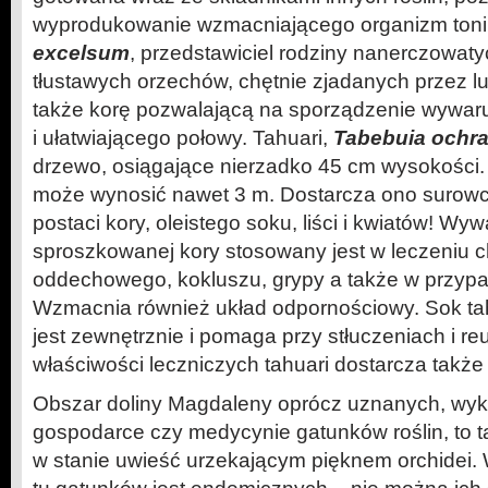
wyprodukowanie wzmacniającego organizm ton
excelsum
, przedstawiciel rodziny nanerczowaty
tłustawych orzechów, chętnie zjadanych przez lu
także korę pozwalającą na sporządzenie wywar
i ułatwiającego połowy. Tahuari,
Tabebuia ochr
drzewo, osiągające nierzadko 45 cm wysokości. 
może wynosić nawet 3 m. Dostarcza ono surowc
postaci kory, oleistego soku, liści i kwiatów! W
sproszkowanej kory stosowany jest w leczeniu 
oddechowego, kokluszu, grypy a także w przypa
Wzmacnia również układ odpornościowy. Sok ta
jest zewnętrznie i pomaga przy stłuczeniach i r
właściwości leczniczych tahuari dostarcza takż
Obszar doliny Magdaleny oprócz uznanych, wy
gospodarce czy medycynie gatunków roślin, to ta
w stanie uwieść urzekającym pięknem orchidei.