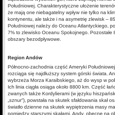
Południowej. Charakterystyczne ułożenie teren
że mają one niebagatelny wpływ nie tylko na kli
kontynentu, ale także i na asymetrię zlewisk – 
Południowej należy do Oceanu Atlantyckiego, p
7% to zlewisko Oceanu Spokojnego. Pozostałe 
obszary bezodpływowe.
Region Andów
Północno-zachodnia część Ameryki Południowej 
rozciąga się najdłuższy system górski świata. An
wybrzeża Morza Karaibskiego, aż do wysp w pob
Ich linia ciągła osiąga około 8800 km. Część ł
zwanych także Kordylierami (w języku hiszpańs
„sznur”), powstała na skutek sfałdowania skał o
światło dzienne na skutek wypiętrzenia masy m
pomiędzy starszymi skałami. Andy, obecne na o