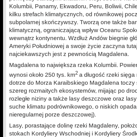
Kolumbii, Panamy, Ekwadoru, Peru, Boliwii, Chile
kilku strefach klimatycznych, od równikowej po
subpolarnej skończywszy. Tworzą one także ba
klimatyczną, ograniczającą wpływ Oceanu Spoko
wewnątrz kontynentu. Wzdłuż Andów biegnie gł
Ameryki Południowej a swoje życie zaczyna tutaj
najciekawszych jest z pewnością Magdalena.
Magdalena to największa rzeka Kolumbii. Powier
2
wynosi około 250 tys. km
a długość rzeki sięga
dotrze do Morza Karaibskiego Magdalena toczy
szereg rozmaitych ekosystemów, mijając po dro
rozległe niziny a także lasy deszczowe oraz lasy
suche klimatu podrównikowego, o niskich opadach
nieregularnej porze deszczowej).
Lasy, porastające dolinę rzeki Magdaleny, poł
stokach Kordyliery Wschodniej i Kordyliery Środk