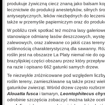
produkuje żywiczną ciecz znaną jako balsam k
lecznictwie do produkcji anestetyków, silnych ś
antyseptycznych, leków niezbędnych do leczenia
także w przemyśle papierniczym oraz do produkcji
W pobliżu rzek spotkać też można lasy galeriow
stanowiące odmianę lasów deszczowych, występ
zalewowych, oraz zalewane co jakiś czas tereny
roślinnością charakterystyczną dla sawanny. 
roślin jest na obszarze La Platy niemal nie do og
brazylijskiej części obszaru przez który przepły
na razie i opisano 662 gatunki samych drzew.
Te niezwykle zróżnicowane pod względem liczby
roślin tereny, zamieszkiwane są także przez wiel
gatunków zwierząt. Wśród drzew często rozbrzm
Alouatta fusca
i tamaryn,
Leontophitecus chy
odrobinie szczęścia zobaczyć można także oce