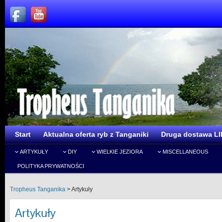
Start
Aktualna oferta ryb z Tanganiki
Druga dostawa LI
ARTYKUŁY
DIY
WIELKIE JEZIORA
MISCELLANEOUS
POLITYKA PRYWATNOŚCI
Tropheus Tanganika
>
Artykuły
Artykuły