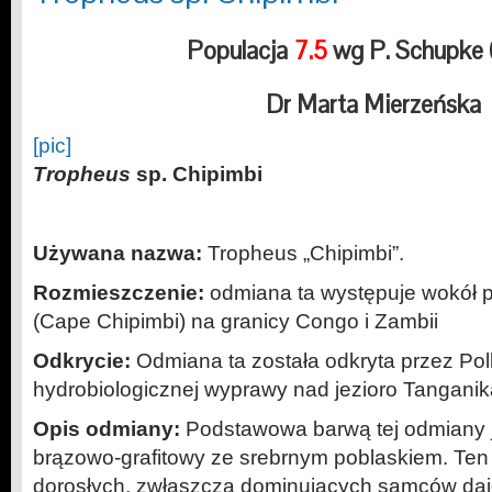
Populacja
7.5
wg P. Schupke 
Dr Marta Mierzeńska
[pic]
Tropheus
sp.
Chipimbi
Używana nazwa:
Tropheus „Chipimbi”.
Rozmieszczenie:
odmiana ta występuje wokół p
(Cape Chipimbi) na granicy Congo i Zambii
Odkrycie:
Odmiana ta została odkryta przez Pol
hydrobiologicznej wyprawy nad jezioro Tanganik
Opis odmiany:
Podstawowa barwą tej odmiany je
brązowo-grafitowy ze srebrnym poblaskiem. Ten
dorosłych, zwłaszcza dominujących samców daje