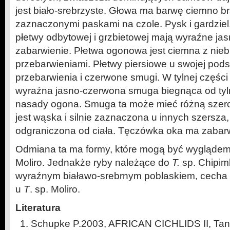
jest biało-srebrzyste. Głowa ma barwę ciemno b
zaznaczonymi paskami na czole. Pysk i gardziel
płetwy odbytowej i grzbietowej mają wyraźne jas
zabarwienie. Płetwa ogonowa jest ciemna z nieb
przebarwieniami. Płetwy piersiowe u swojej po
przebarwienia i czerwone smugi. W tylnej części
wyraźna jasno-czerwona smuga biegnąca od tylne
nasady ogona. Smuga ta może mieć różną szero
jest wąska i silnie zaznaczona u innych szersza,
odgraniczona od ciała. Tęczówka oka ma zabar
Odmiana ta ma formy, które mogą być wyglądem
Moliro. Jednakże ryby należące do
T.
sp. Chipimb
wyraźnym białawo-srebrnym poblaskiem, cecha t
u
T
. sp. Moliro.
Literatura
Schupke P.2003, AFRICAN CICHLIDS II, Tang