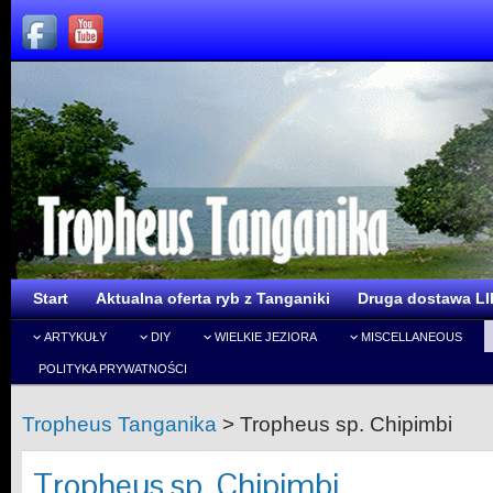
Start
Aktualna oferta ryb z Tanganiki
Druga dostawa LI
ARTYKUŁY
DIY
WIELKIE JEZIORA
MISCELLANEOUS
POLITYKA PRYWATNOŚCI
Tropheus Tanganika
>
Tropheus sp. Chipimbi
Tropheus sp. Chipimbi