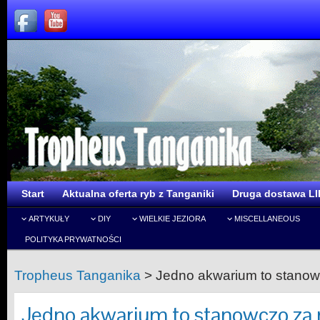
Start
Aktualna oferta ryb z Tanganiki
Druga dostawa LI
ARTYKUŁY
DIY
WIELKIE JEZIORA
MISCELLANEOUS
POLITYKA PRYWATNOŚCI
Tropheus Tanganika
>
Jedno akwarium to stanow
Jedno akwarium to stanowczo za 