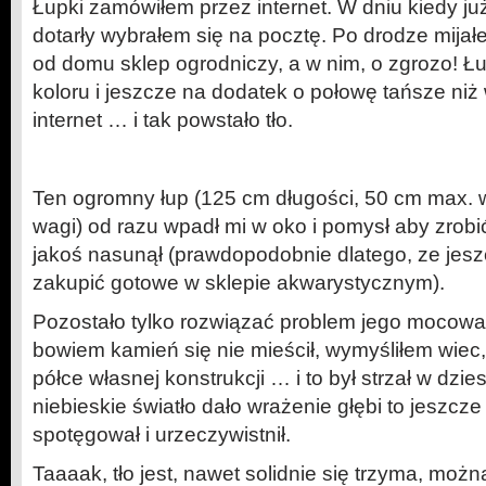
Łupki zamówiłem przez internet. W dniu kiedy ju
dotarły wybrałem się na pocztę. Po drodze mijał
od domu sklep ogrodniczy, a w nim, o zgrozo! Ł
koloru i jeszcze na dodatek o połowę tańsze niż
internet … i tak powstało tło.
Ten ogromny łup (125 cm długości, 50 cm max. 
wagi) od razu wpadł mi w oko i pomysł aby zrobić
jakoś nasunął (prawdopodobnie dlatego, ze jesz
zakupić gotowe w sklepie akwarystycznym).
Pozostało tylko rozwiązać problem jego mocow
bowiem kamień się nie mieścił, wymyśliłem wiec
półce własnej konstrukcji … i to był strzał w dzie
niebieskie światło dało wrażenie głębi to jeszcze 
spotęgował i urzeczywistnił.
Taaaak, tło jest, nawet solidnie się trzyma, mo