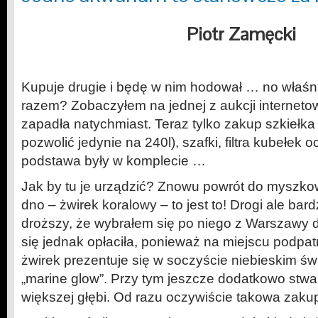
Piotr Zamęcki
Kupuje drugie i będę w nim hodował … no właśni
razem? Zobaczyłem na jednej z aukcji internetow
zapadła natychmiast. Teraz tylko zakup szkiełka
pozwolić jedynie na 240l), szafki, filtra kubełek 
podstawa były w komplecie …
Jak by tu je urządzić? Znowu powrót do myszko
dno – żwirek koralowy – to jest to! Drogi ale bar
droższy, że wybrałem się po niego z Warszawy 
się jednak opłaciła, ponieważ na miejscu podpatr
żwirek prezentuje się w soczyście niebieskim świ
„marine glow”. Przy tym jeszcze dodatkowo stw
większej głębi. Od razu oczywiście takowa zaku