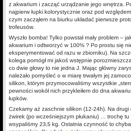
z akwarium i zacząć urządzanie jego wnętrza. 
najpierw łupki kolorystycznie oraz pod względem w
czym zacząłem na biurku układać pierwsze proto
trofeusów.
Wyszło bomba! Tylko powstał mały problem – jak
akwarium i odtworzyć w 100% ? Po prostu się ni
eksperymentować od razu w zbiorniku). Na szcz
kolega pomógł mi jakoś wstępnie porozmieszcz
co dwie głowy to nie jedna J. Mając główny zarys
należało pomyśleć o w miarę trwałym jej zamoc
silikon, którym przymocowaliśmy wszystkie „sterc
pewności wokół nich przykleiłem do dna akwariu
łupków.
Czekamy aż zaschnie silikon (12-24h). Na drug
żwirek (po wcześniejszym płukaniu) … trochę tu t
wsypaliśmy 23,5 kg. Ostatnia czynność to chyba