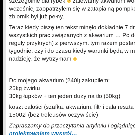
szczególnie dla rybek
zalewamy akwarium wod
wcześniej zaopatrzyłem się w zatapialną pompkę
zbiornik był już pełny.
Teraz kiedy piszę ten tekst minęło dokładnie 7 
wszystkich prac związanych z akwarium … Po d
reguły przykrych) z pierwszym, tym razem post
tygodnie, czyli do czasu kiedy warunki będą w m
nadzieję, że wytrzymam
Do mojego akwarium (240l) zakupiłem:
25kg żwirku
30kg łupków + ten jeden duży na tło (50kg)
koszt całości (szafka, akwarium, filtr i cala resz
1500zl (bez trofeusów oczywiście)
Zapraszamy do przeczytania artykułu i oglądnięc
projektowałem wystrój…