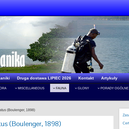
aniki
Druga dostawa LIPIEC 2026
Kontakt
Artykuły
IORA
MISCELLANEOUS
FAUNA
GLONY
PORADY OGÓLNE
atus (Boulenger, 1898)
Zas
us (Boulenger, 1898)
Cert