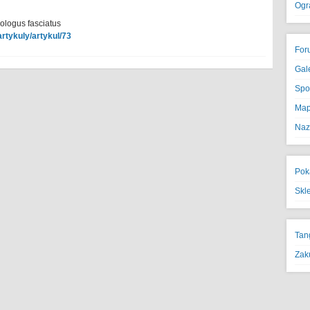
Ogr
ologus fasciatus
artykuly/artykul/73
For
Gal
Spo
Map
Naz
Pok
Skl
Tan
Zak