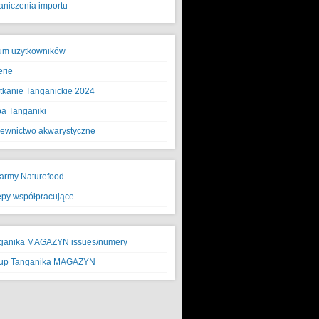
aniczenia importu
um użytkowników
erie
tkanie Tanganickie 2024
a Tanganiki
ewnictwo akwarystyczne
army Naturefood
epy współpracujące
ganika MAGAZYN issues/numery
up Tanganika MAGAZYN