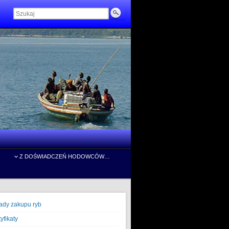
Z DOŚWIADCZEŃ HODOWCÓW…
ady zakupu ryb
yfikaty