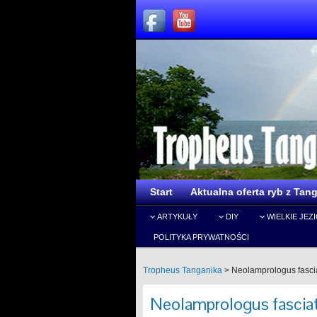
Start
Aktualna oferta ryb z Tang
ARTYKUŁY
DIY
WIELKIE JEZ
POLITYKA PRYWATNOŚCI
Tropheus Tanganika
>
Neolamprologus fasci
Neolamprologus fasciat