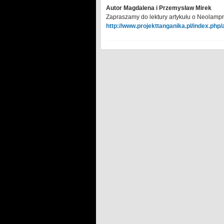
Autor Magdalena i Przemysław Mirek
Zapraszamy do lektury artykułu o Neolampr
http://www.projekttanganika.pl/index.php/