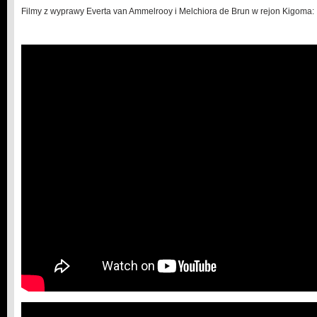
Filmy z wyprawy Everta van Ammelrooy i Melchiora de Brun w rejon Kigoma: