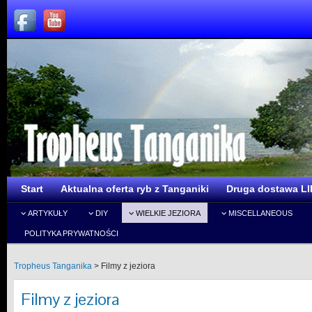
Start
Aktualna oferta ryb z Tanganiki
Druga dostawa LI
ARTYKUŁY
DIY
WIELKIE JEZIORA
MISCELLANEOUS
POLITYKA PRYWATNOŚCI
Tropheus Tanganika
>
Filmy z jeziora
Filmy z jeziora