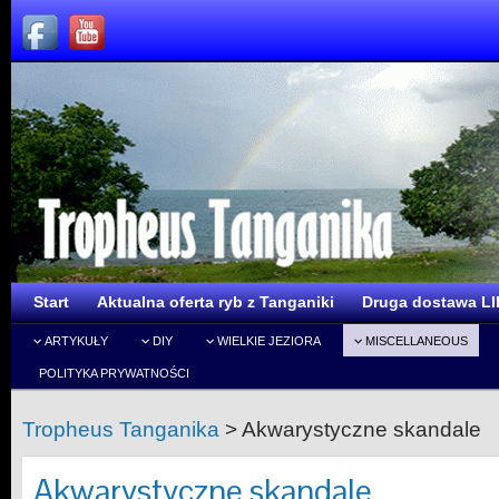
Start
Aktualna oferta ryb z Tanganiki
Druga dostawa LI
ARTYKUŁY
DIY
WIELKIE JEZIORA
MISCELLANEOUS
POLITYKA PRYWATNOŚCI
Tropheus Tanganika
>
Akwarystyczne skandale
Akwarystyczne skandale