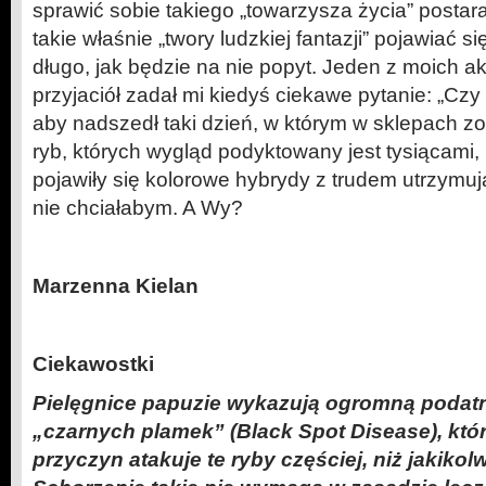
sprawić sobie takiego „towarzysza życia” postar
takie właśnie „twory ludzkiej fantazji” pojawiać 
długo, jak będzie na nie popyt. Jeden z moich 
przyjaciół zadał mi kiedyś ciekawe pytanie: „Cz
aby nadszedł taki dzień, w którym w sklepach z
ryb, których wygląd podyktowany jest tysiącami, m
pojawiły się kolorowe hybrydy z trudem utrzymu
nie chciałabym. A Wy?
Marzenna Kielan
Ciekawostki
Pielęgnice papuzie wykazują ogromną podat
„czarnych plamek” (Black Spot Disease), kt
przyczyn atakuje te ryby częściej, niż jakikol