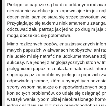
Pielęgnice papuzie są bardzo oddanymi rodzica
nieustannie wachluje jaja zapewniając im jak na
dotlenienie, samiec stara się strzec terytorium wo
Przyglądając się takiemu niekłamanemu zaangaż
odczuwać żalu patrząc jak jedno po drugim jaja p
mogą doczekać się potomstwa.
Mimo rozlicznych tropów, entuzjastycznych infor
małych papuzich w akwariach hobbystów, ani r
nie udało mi się natrafić na udokumentowane zd
sukcesy. Na jednej z anglojęzycznych stron w In
pielęgnicom papuzim znalazłam natomiast intere
sugerującą iż za problemy pielęgnic papuzich z
odpowiadają samce, które u hybryd tych pozosta
strony wspomina także o niepotwierdzonych po
koniec tych problemów, co udaje się osiągnąć 
wstrzykiwania rybom bliżej nieokreślonego hormo
jednak wydaje się być mało prawdopodobna i jak