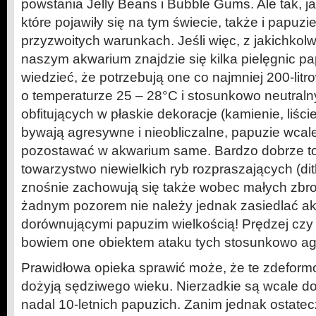
powstania Jelly Beans i Bubble Gums. Ale tak, j
które pojawiły się na tym świecie, także i papuzi
przyzwoitych warunkach. Jeśli więc, z jakichko
naszym akwarium znajdzie się kilka pielęgnic pa
wiedzieć, że potrzebują one co najmniej 200-li
o temperaturze 25 – 28°C i stosunkowo neutraln
obfitujących w płaskie dekoracje (kamienie, liści
bywają agresywne i nieobliczalne, papuzie wcal
pozostawać w akwarium same. Bardzo dobrze tol
towarzystwo niewielkich ryb rozpraszających (dith
znośnie zachowują się także wobec małych zbro
żadnym pozorem nie należy jednak zasiedlać a
dorównującymi papuzim wielkością! Prędzej czy 
bowiem one obiektem ataku tych stosunkowo ag
Prawidłowa opieka sprawić może, że te zdefor
dożyją sędziwego wieku. Nierzadkie są wcale do
nadal 10-letnich papuzich. Zanim jednak ostate