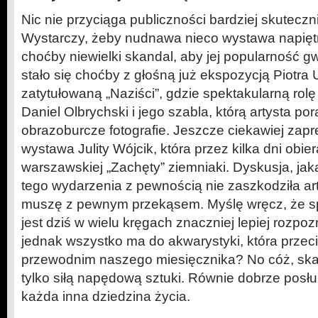
Nic nie przyciąga publiczności bardziej skuteczn
Wystarczy, żeby nudnawa nieco wystawa napięt
choćby niewielki skandal, aby jej popularność g
stało się choćby z głośną już ekspozycją Piotra 
zatytułowaną „Naziści”, gdzie spektakularną rolę
Daniel Olbrychski i jego szabla, którą artysta po
obrazoburcze fotografie. Jeszcze ciekawiej zap
wystawa Julity Wójcik, która przez kilka dni obiera
warszawskiej „Zachęty” ziemniaki. Dyskusja, jak
tego wydarzenia z pewnością nie zaszkodziła art
muszę z pewnym przekąsem. Myślę wręcz, że spr
jest dziś w wielu kręgach znaczniej lepiej rozpoz
jednak wszystko ma do akwarystyki, która przec
przewodnim naszego miesięcznika? No cóż, skan
tylko siłą napędową sztuki. Równie dobrze posł
każda inna dziedzina życia.