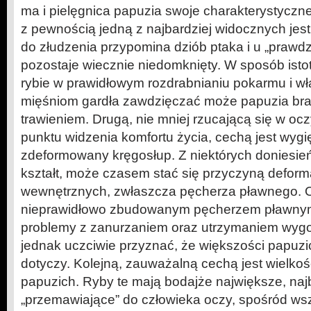
ma i pielęgnica papuzia swoje charakterystyczn
z pewnością jedną z najbardziej widocznych jest
do złudzenia przypomina dziób ptaka i u „prawdz
pozostaje wiecznie niedomknięty. W sposób isto
rybie w prawidłowym rozdrabnianiu pokarmu i wła
mięśniom gardła zawdzięczać może papuzia br
trawieniem. Drugą, nie mniej rzucającą się w oc
punktu widzenia komfortu życia, cechą jest wygię
zdeformowany kręgosłup. Z niektórych doniesień 
kształt, może czasem stać się przyczyną deform
wewnętrznych, zwłaszcza pęcherza pławnego. O
nieprawidłowo zbudowanym pęcherzem pławn
problemy z zanurzaniem oraz utrzymaniem wygod
jednak uczciwie przyznać, że większości papuzi
dotyczy. Kolejną, zauważalną cechą jest wielkoś
papuzich. Ryby te mają bodajże największe, naj
„przemawiające” do człowieka oczy, spośród wszy