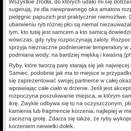
Wszystkie źródła, do których udało mi się dotrz
sugerują, że dla niewprawnego oka amatora rozp
pielęgnic papuzich jest praktycznie niemożliwe.
ubarwieniu ryb różnej płci są niemal niezauważa
tym, kto tutaj jest samcem a kto samicą dowiedz
wówczas, gdy ryby rozpoczynają zaloty. Rozpoc
sprzyja nieznaczne podniesienie temperatury w 
podmiana wody, na bardziej miękką i kwaśną (ph
Ryby, które tworzą parę starają się jak najwięc
Samiec, podobnie jak ma to miejsce w przypadku 
się zaprezentować swojej partnerce w całej okaz
wprawiając całe ciało w drżenie. Jeśli jest akce
rozpoczyna poszukiwanie miejsca, w którym sa
ikrę. Zwykle odbywa się to na oczyszczonym, pła
kamienia lub fragmencie korzenia, najlepiej w m
zaciszną grotę. Zdarza się także, że ryby wykop
korzeniem niewielki dołek.