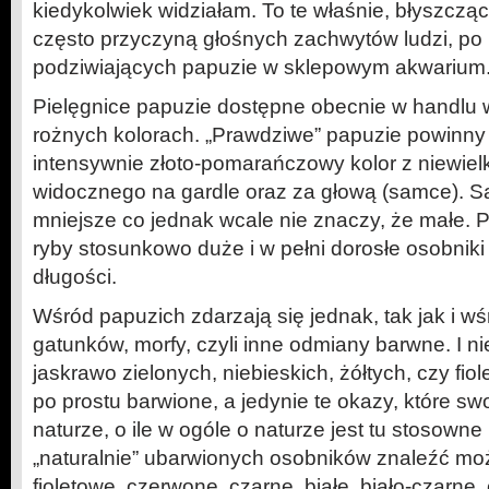
kiedykolwiek widziałam. To te właśnie, błyszczą
często przyczyną głośnych zachwytów ludzi, po 
podziwiających papuzie w sklepowym akwarium
Pielęgnice papuzie dostępne obecnie w handlu 
rożnych kolorach. „Prawdziwe” papuzie powinn
intensywnie złoto-pomarańczowy kolor z niewie
widocznego na gardle oraz za głową (samce). S
mniejsze co jednak wcale nie znaczy, że małe. P
ryby stosunkowo duże i w pełni dorosłe osobniki
długości.
Wśród papuzich zdarzają się jednak, tak jak i wś
gatunków, morfy, czyli inne odmiany barwne. I n
jaskrawo zielonych, niebieskich, żółtych, czy fio
po prostu barwione, a jedynie te okazy, które s
naturze, o ile w ogóle o naturze jest tu stosown
„naturalnie” ubarwionych osobników znaleźć mo
fioletowe, czerwone, czarne, białe, biało-czarne