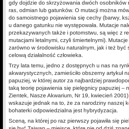
gdy dojdzie do skrzyżowania dwóch osobników 
ras, odmian lub gatunków. O mutacji można mów
do samoistnego pojawienia się cechy (barwy, kszta
u danego gatunku nie występowała. Mutacje nal
przekazywanych także i potomstwu, są więc z re
mutacjami letalnymi, czyli śmiertelnymi). Mutacj
zarówno w środowisku naturalnym, jak i też by
celową działalność człowieka.
Trzy lata temu, jedno z dostępnych u nas na ry
akwarystycznych, zamieściło obszerny artykuł na
papuziej, w której autor za najbardziej prawdop
taką teorię pojawienia się pielęgnicy papuziej – 
Zientek, Nasze Akwarium, Nr 19, kwiecień 2001)
wskazuje jednak na to, że za narodziny naszej k
bohaterki odpowiedzialna jest hybrydyzacja.
Sceną, na której po raz pierwszy pojawiła się pi
się być Tajwan – miejsce, które nie od dziś znane