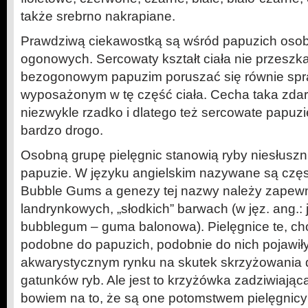
także srebrno nakrapiane.
Prawdziwą ciekawostką są wśród papuzich osob
ogonowych. Sercowaty kształt ciała nie przeszk
bezogonowym papuzim poruszać się równie spr
wyposażonym w tę część ciała. Cecha taka zdar
niezwykle rzadko i dlatego też sercowate papu
bardzo drogo.
Osobną grupę pielęgnic stanowią ryby niesłusz
papuzie. W języku angielskim nazywane są częs
Bubble Gums a genezy tej nazwy należy zapewn
landrynkowych, „słodkich” barwach (w jęz. ang.: j
bubblegum – guma balonowa). Pielęgnice te, c
podobne do papuzich, podobnie do nich pojawiły
akwarystycznym rynku na skutek skrzyżowania
gatunków ryb. Ale jest to krzyżówka zadziwiając
bowiem na to, że są one potomstwem pielęgnicy