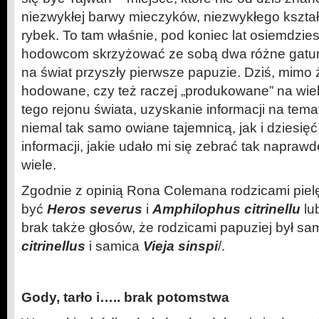
niezwykłej barwy mieczyków, niezwykłego kształ
rybek. To tam właśnie, pod koniec lat osiemdzies
hodowcom skrzyżować ze sobą dwa różne gatun
na świat przyszły pierwsze papuzie. Dziś, mimo ż
hodowane, czy też raczej „produkowane” na wie
tego rejonu świata, uzyskanie informacji na tema
niemal tak samo owiane tajemnicą, jak i dziesięć 
informacji, jakie udało mi się zebrać tak napraw
wiele.
Zgodnie z opinią Rona Colemana rodzicami piel
być
Heros severus
i
Amphilophus citrinellu
lu
brak także głosów, że rodzicami papuziej był s
citrinellus
i samica
Vieja sinspi
/.
Gody, tarło i….. brak potomstwa