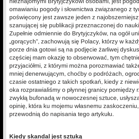
nieznajomymi Brytyjczykowi osobami, jest pogod
omawianiu pogody i słownictwa związanego z t
poświęcony jest zawsze jeden z najobszerniejsz
szanującej się publikacji przeznaczonej do nauki
Zupełnie odmiennie do Brytyjczyków, na ogół u
„gorących”, zachowują się Polacy, którzy w każd
porze dnia gotowi są na podjęcie żarliwej dyskusj
częściej mam okazję to obserwować, tym chętnie
przyjaciółmi, z którymi można porozmawiać takż
mniej denerwującym, choćby o podróżach, ogro
czasie ostatniego z takich spotkań, kiedy z nie
oka rozprawialiśmy o płynnej granicy pomiędzy 
zwykłą bufonadą w nowoczesnej sztuce, usłysz
opinię, która ku mojemu własnemu zaskoczeniu, 
przewodnią do napisania tego artykułu.
Kiedy skandal jest sztuką