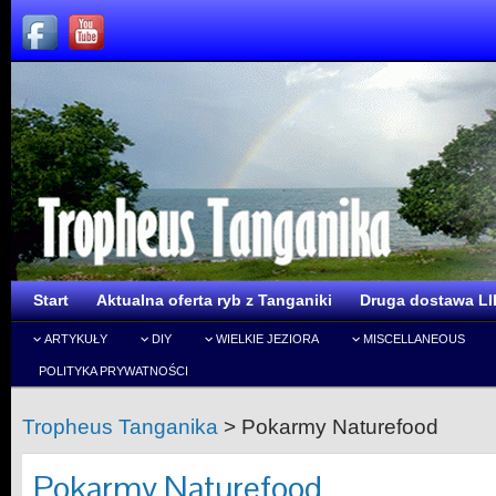
Start
Aktualna oferta ryb z Tanganiki
Druga dostawa LI
ARTYKUŁY
DIY
WIELKIE JEZIORA
MISCELLANEOUS
POLITYKA PRYWATNOŚCI
Tropheus Tanganika
>
Pokarmy Naturefood
Pokarmy Naturefood