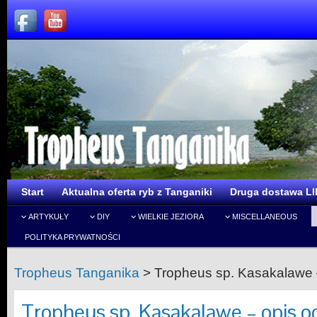
Start
Aktualna oferta ryb z Tanganiki
Druga dostawa LI
ARTYKUŁY
DIY
WIELKIE JEZIORA
MISCELLANEOUS
POLITYKA PRYWATNOŚCI
Tropheus Tanganika
>
Tropheus sp. Kasakalawe 
Tropheus sp. Kasakalawe – opis 