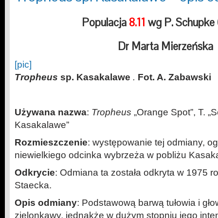
Populacja
8.11
wg P. Schupke
Dr Marta Mierzeńska
[pic]
Tropheus
sp. Kasakalawe
.
Fot. A. Zabawski
Używana nazwa
:
Tropheus
„Orange Spot”, T. „S
Kasakalawe”
Rozmieszczenie
: występowanie tej odmiany, og
niewielkiego odcinka wybrzeża w pobliżu Kasak
Odkrycie
: Odmiana ta została odkryta w 1975 
Staecka.
Opis odmiany
: Podstawową barwą tułowia i gło
zielonkawy, jednakże w dużym stopniu jego int