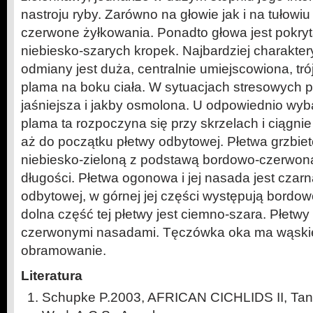
nastroju ryby. Zarówno na głowie jak i na tułowi
czerwone żyłkowania. Ponadto głowa jest pokryt
niebiesko-szarych kropek. Najbardziej charakter
odmiany jest duża, centralnie umiejscowiona, t
plama na boku ciała. W sytuacjach stresowych 
jaśniejsza i jakby osmolona. U odpowiednio wy
plama ta rozpoczyna się przy skrzelach i ciągni
aż do początku płetwy odbytowej. Płetwa grzbi
niebiesko-zieloną z podstawą bordowo-czerwoną 
długości. Płetwa ogonowa i jej nasada jest czarn
odbytowej, w górnej jej części występują bordo
dolna część tej płetwy jest ciemno-szara. Płetwy
czerwonymi nasadami. Tęczówka oka ma wąsk
obramowanie.
Literatura
Schupke P.2003, AFRICAN CICHLIDS II, Tang