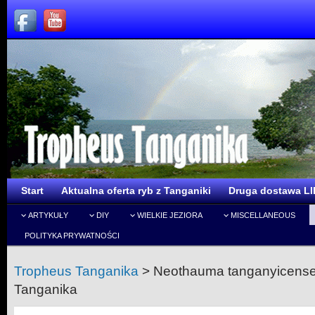
Start
Aktualna oferta ryb z Tanganiki
Druga dostawa LI
ARTYKUŁY
DIY
WIELKIE JEZIORA
MISCELLANEOUS
POLITYKA PRYWATNOŚCI
Tropheus Tanganika
>
Neothauma tanganyicense –
Tanganika