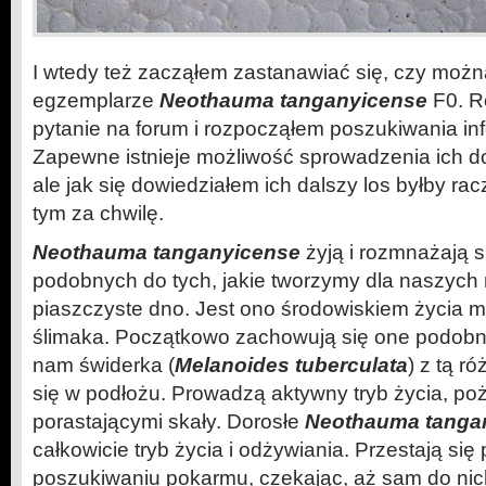
I wtedy też zacząłem zastanawiać się, czy moż
egzemplarze
Neothauma tanganyicense
F0. R
pytanie na forum i rozpocząłem poszukiwania info
Zapewne istnieje możliwość sprowadzenia ich d
ale jak się dowiedziałem ich dalszy los byłby ra
tym za chwilę.
Neothauma tanganyicense
żyją i rozmnażają 
podobnych do tych, jakie tworzymy dla naszych
piaszczyste dno. Jest ono środowiskiem życia m
ślimaka. Początkowo zachowują się one podobn
nam świderka (
Melanoides tuberculata
) z tą r
się w podłożu. Prowadzą aktywny tryb życia, poż
porastającymi skały. Dorosłe
Neothauma tanga
całkowicie tryb życia i odżywiania. Przestają si
poszukiwaniu pokarmu, czekając, aż sam do nich