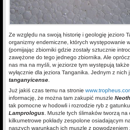
Ze względu na swoją historię i geologię jezioro T
organizmy endemiczne, których występowanie w
(pomijając zbiorniki gdzie zostały sztucznie int
zawężone do tego jednego zbiornika. Ale oprócz 
nas ma na myśli, w jeziorze tym występują tak
wyłącznie dla jeziora Tanganika. Jednym z nich 
tanganyicense
.
Już jakiś czas temu na stronie
www.tropheus.co
informację, że można tam zakupić muszle
Neot
tak pomocne w hodowli i rozrodzie ryb z gatunk
Lamprologus
. Muszle tych ślimaków tworzą na 
kilkumetrowe pokłady zespolone osiadającym n
naszych warunkach ich muszle z powodzeniem