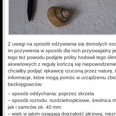
Z uwagi na sposób odżywiania się dorosłych os
im pożywienia w sposób dla nich przyswajalny je
tego też powodu podjęte próby hodowli tego śl
akwariowych z reguły kończą się niepowodzeniem
chciałby podjąć rękawicę rzuconą przez naturę,
informacje, które mogą pomóc w urządzeniu zbio
bezkręgowców:
– sposób oddychania: poprzez skrzela
– sposób rozrodu: rozdzielnopłciowe, średnica 
jak i samców ok. 40 mm
– wiek w jakim osiągają dojrzałość płciową: nie