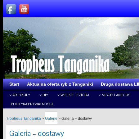
Start
Aktualna oferta ryb z Tanganiki
Druga dostawa LI
ARTYKUŁY
DIY
WIELKIE JEZIORA
MISCELLANEOUS
POLITYKA PRYWATNOŚCI
Tropheus Tanganika
>
Galerie
>
Galeria – dostawy
Galeria – dostawy