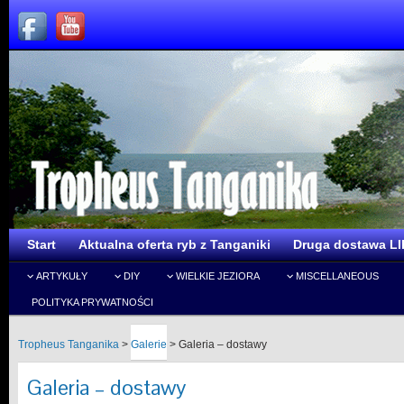
Start
Aktualna oferta ryb z Tanganiki
Druga dostawa LI
ARTYKUŁY
DIY
WIELKIE JEZIORA
MISCELLANEOUS
POLITYKA PRYWATNOŚCI
Tropheus Tanganika
>
Galerie
>
Galeria – dostawy
Galeria – dostawy