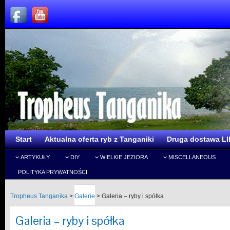
Start
Aktualna oferta ryb z Tanganiki
Druga dostawa LI
ARTYKUŁY
DIY
WIELKIE JEZIORA
MISCELLANEOUS
POLITYKA PRYWATNOŚCI
Tropheus Tanganika
>
Galerie
>
Galeria – ryby i spółka
Galeria – ryby i spółka