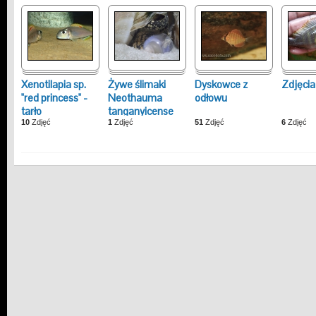
Xenotilapia sp.
Żywe ślimaki
Dyskowce z
Zdjęcia 
"red princess" -
Neothauma
odłowu
tarło
tanganyicense
10
Zdjęć
1
Zdjęć
51
Zdjęć
6
Zdjęć