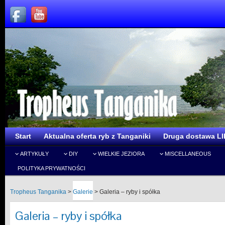
Start
Aktualna oferta ryb z Tanganiki
Druga dostawa LI
ARTYKUŁY
DIY
WIELKIE JEZIORA
MISCELLANEOUS
POLITYKA PRYWATNOŚCI
Tropheus Tanganika
>
Galerie
>
Galeria – ryby i spółka
Galeria – ryby i spółka