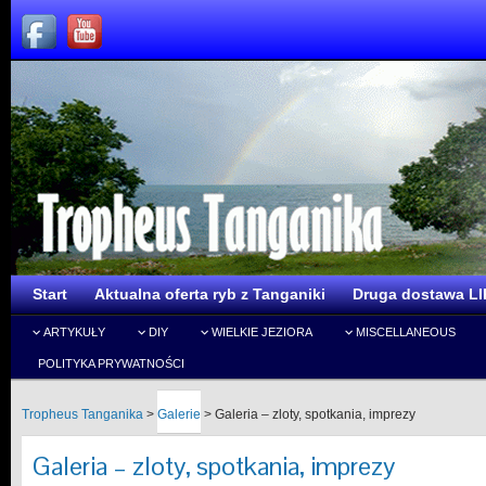
Start
Aktualna oferta ryb z Tanganiki
Druga dostawa LI
ARTYKUŁY
DIY
WIELKIE JEZIORA
MISCELLANEOUS
POLITYKA PRYWATNOŚCI
Tropheus Tanganika
>
Galerie
>
Galeria – zloty, spotkania, imprezy
Galeria – zloty, spotkania, imprezy