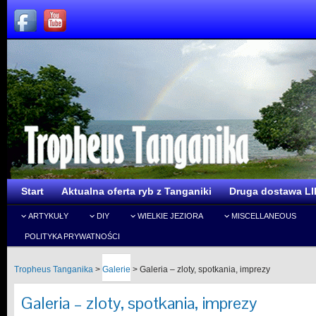
Start
Aktualna oferta ryb z Tanganiki
Druga dostawa LI
ARTYKUŁY
DIY
WIELKIE JEZIORA
MISCELLANEOUS
POLITYKA PRYWATNOŚCI
Tropheus Tanganika
>
Galerie
>
Galeria – zloty, spotkania, imprezy
Galeria – zloty, spotkania, imprezy