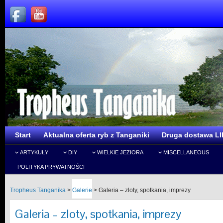
Start
Aktualna oferta ryb z Tanganiki
Druga dostawa LI
ARTYKUŁY
DIY
WIELKIE JEZIORA
MISCELLANEOUS
POLITYKA PRYWATNOŚCI
Tropheus Tanganika
>
Galerie
>
Galeria – zloty, spotkania, imprezy
Galeria – zloty, spotkania, imprezy