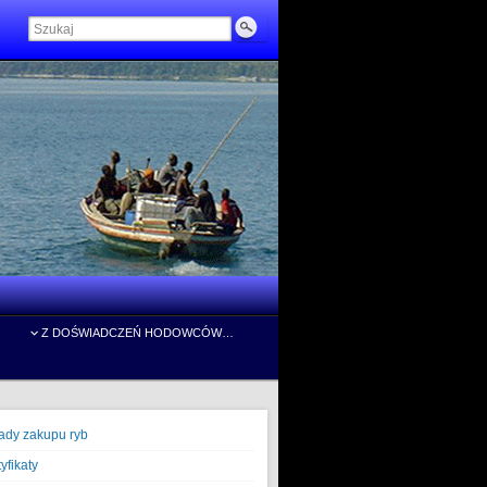
Z DOŚWIADCZEŃ HODOWCÓW…
ady zakupu ryb
yfikaty