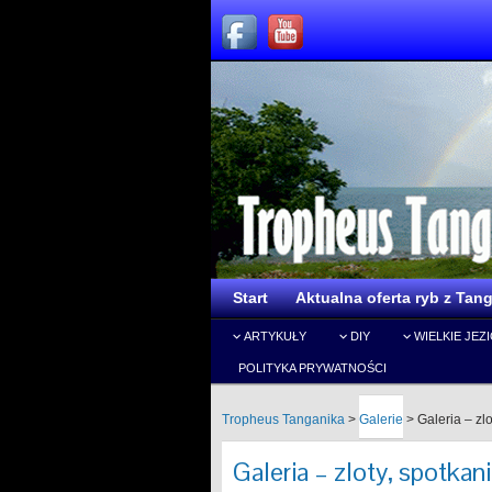
Start
Aktualna oferta ryb z Tang
ARTYKUŁY
DIY
WIELKIE JEZ
POLITYKA PRYWATNOŚCI
Tropheus Tanganika
>
Galerie
>
Galeria – zl
Galeria – zloty, spotkan