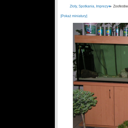
Zloty, Spotkania, Imprezy
»
Zoofesti
[Pokaż miniatury]