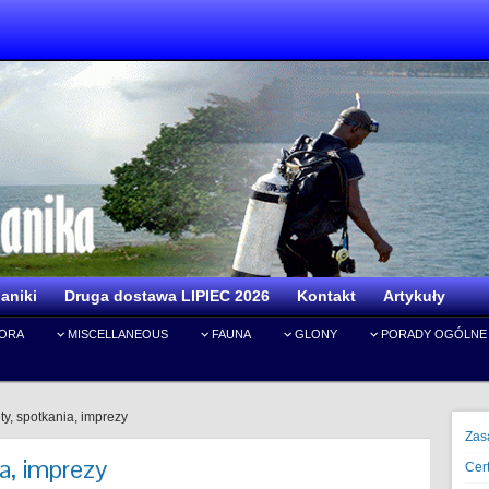
aniki
Druga dostawa LIPIEC 2026
Kontakt
Artykuły
IORA
MISCELLANEOUS
FAUNA
GLONY
PORADY OGÓLNE
oty, spotkania, imprezy
Zas
ia, imprezy
Cert