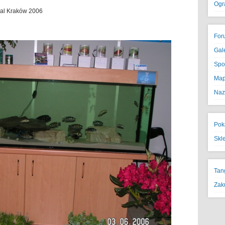
Ogr
wal Kraków 2006
For
Gal
Spo
Map
Naz
Pok
Skl
Tan
Zak