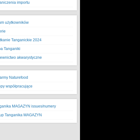
aniczenia importu
um użytkowników
erie
tkanie Tanganickie 2024
a Tanganiki
ewnictwo akwarystyczne
army Naturefood
epy współpracujące
ganika MAGAZYN issues/numery
up Tanganika MAGAZYN