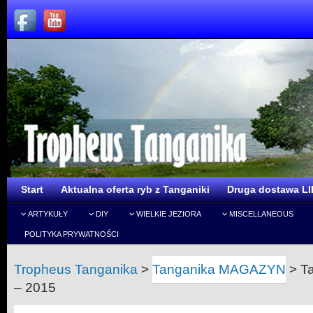
Start
Aktualna oferta ryb z Tanganiki
Druga dostawa LI
ARTYKUŁY
DIY
WIELKIE JEZIORA
MISCELLANEOUS
POLITYKA PRYWATNOŚCI
Tropheus Tanganika
>
Tanganika MAGAZYN
>
T
– 2015