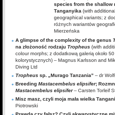
species from the shallow 
Tanganyika
(with additional
geographical variants; z do
różnych wariantów geografi
Mierzeńska
A glimpse of the complexity of the genus
na złożoność rodzaju
Tropheus
(with addit
colour morphs; z dodatkową galerią około 50
kolorystycznych) – Magnus Karlsson and Mika
Diving Ltd
Tropheus
sp. „Murago Tanzania”
– dr Wol
Breeding
Mastacembelus elipsifer
; Rozmn
Mastacembelus elipsifer
– Carsten Torleif 
Misz masz, czyli moja mała wielka Tangan
Piotrowski
Prawda czy fałsz? Czyli akwarystyczne mi