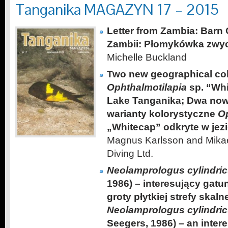
Tanganika MAGAZYN 17 – 2015
Letter from Zambia: Barn
Zambii: Płomykówka zwy
Michelle Buckland
Two new geographical col
Ophthalmotilapia
sp. “Whi
Lake Tanganika; Dwa now
warianty kolorystyczne
Op
„Whitecap” odkryte w jez
Magnus Karlsson and Mikael
Diving Ltd.
Neolamprologus cylindri
1986) – interesujący gat
groty płytkiej strefy skaln
Neolamprologus cylindri
Seegers, 1986) – an inter