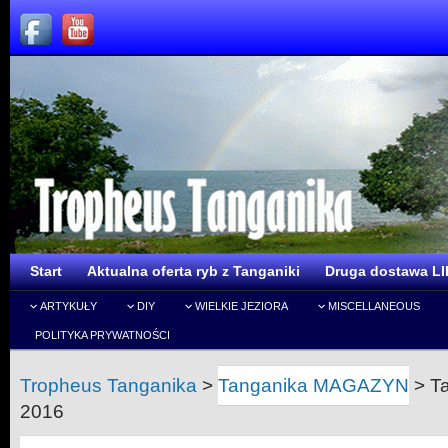
Start
Aktualna oferta ryb z Tanganiki
Druga dostawa LI
ARTYKUŁY
DIY
WIELKIE JEZIORA
MISCELLANEOUS
POLITYKA PRYWATNOŚCI
Tropheus Tanganika
>
Tanganika MAGAZYN
>
T
2016