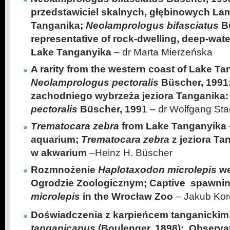
przedstawiciel skalnych, głębinowych Lamp
Tanganika;
Neolamprologus bifasciatus
B
representative of rock-dwelling, deep-wat
Lake Tanganyika
– dr Marta Mierzeńska
A rarity from the western coast of Lake Ta
Neolamprologus pectoralis
Büscher, 1991
zachodniego wybrzeża jeziora Tanganika
pectoralis
Büscher, 199
1 – dr Wolfgang St
Trematocara zebra
from Lake Tanganyika – 
aquarium;
Trematocara zebra
z jeziora Ta
w akwarium
–Heinz H. Büscher
Rozmnożenie
Haplotaxodon microlepis
w
Ogrodzie Zoologicznym; Captive spawni
microlepis
in the Wrocław Zoo
– Jakub Kor
Doświadczenia z karpieńcem tanganickim
tanganicanus
(Boulenger, 1898); Observat