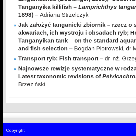
Tanganyika killifish –
Lamprichthys tanga
1898)
– Adriana Strzelczyk
Jak założyć tanganicki zbiornik – rzecz 
akwariach, ich wystroju i obsadach ryb; H
Tanganyikan tank – on the standard aquari
and fish selection
– Bogdan Piotrowski, dr 
Transport ryb; Fish transport
– dr inż. Grz
Najnowsze rewizje systematyczne w rodz
Latest taxonomic revisions of
Pelvicachro
Brzeziński
Copyright