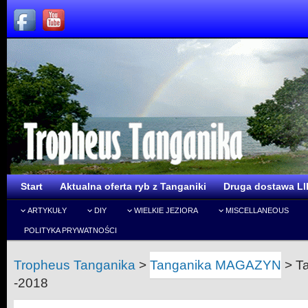
Start
Aktualna oferta ryb z Tanganiki
Druga dostawa LI
ARTYKUŁY
DIY
WIELKIE JEZIORA
MISCELLANEOUS
POLITYKA PRYWATNOŚCI
Tropheus Tanganika
>
Tanganika MAGAZYN
>
T
-2018