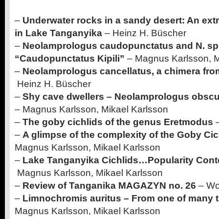
–
Underwater rocks in a sandy desert: An extr
in Lake Tanganyika
– Heinz H. Büscher
–
Neolamprologus caudopunctatus and N. sp
“Caudopunctatus Kipili”
– Magnus Karlsson, M
–
Neolamprologus cancellatus, a chimera fr
Heinz H. Büscher
–
Shy cave dwellers – Neolamprologus obscu
– Magnus Karlsson, Mikael Karlsson
–
The goby cichlids of the genus Eretmodus
–
–
A glimpse of the complexity of the Goby Cic
Magnus Karlsson, Mikael Karlsson
–
Lake Tanganyika Cichlids…Popularity Conte
Magnus Karlsson, Mikael Karlsson
–
Review of Tanganika MAGAZYN no. 26
– Wo
–
Limnochromis auritus – From one of many 
Magnus Karlsson, Mikael Karlsson