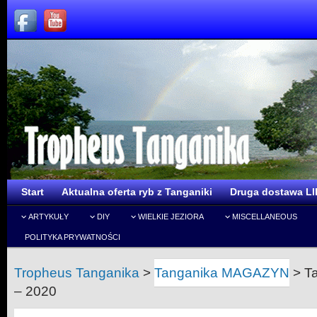
Start
Aktualna oferta ryb z Tanganiki
Druga dostawa LI
ARTYKUŁY
DIY
WIELKIE JEZIORA
MISCELLANEOUS
POLITYKA PRYWATNOŚCI
Tropheus Tanganika
>
Tanganika MAGAZYN
>
T
– 2020