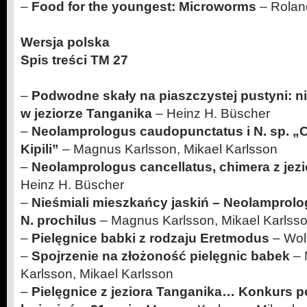
–
Food for the youngest: Microworms
– Rolan
Wersja polska
Spis treści TM 27
–
Podwodne skały na piaszczystej pustyni: ni
w jeziorze Tanganika
– Heinz H. Büscher
–
Neolamprologus caudopunctatus i N. sp. 
Kipili”
– Magnus Karlsson, Mikael Karlsson
–
Neolamprologus cancellatus, chimera z jez
Heinz H. Büscher
–
Nieśmiali mieszkańcy jaskiń – Neolamprolo
N. prochilus
– Magnus Karlsson, Mikael Karlss
–
Pielęgnice babki z rodzaju Eretmodus
– Wol
–
Spojrzenie na złożoność pielęgnic babek
– 
Karlsson, Mikael Karlsson
–
Pielęgnice z jeziora Tanganika… Konkurs p