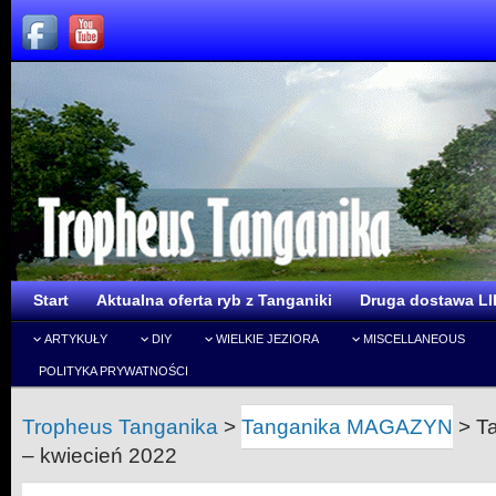
Start
Aktualna oferta ryb z Tanganiki
Druga dostawa LI
ARTYKUŁY
DIY
WIELKIE JEZIORA
MISCELLANEOUS
POLITYKA PRYWATNOŚCI
Tropheus Tanganika
>
Tanganika MAGAZYN
>
T
– kwiecień 2022