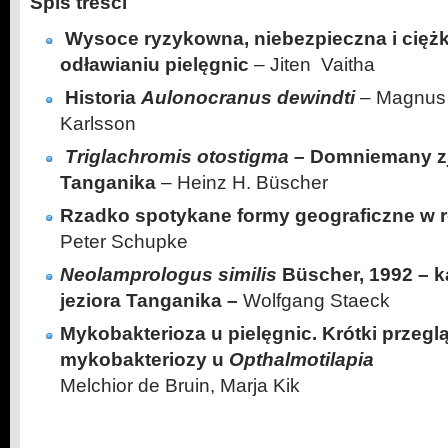
Spis treści
Wysoce ryzykowna, niebezpieczna i ciężk
odławianiu pielęgnic
– Jiten Vaitha
Historia
Aulonocranus dewindti
– Magnus 
Karlsson
Triglachromis otostigma –
Domniemany zj
Tanganika
– Heinz H. Büscher
Rzadko spotykane formy geograficzne w 
Peter Schupke
Neolamprologus similis
Büscher, 1992 – k
jeziora Tanganika –
Wolfgang Staeck
Mykobakterioza u pielęgnic. Krótki przegl
mykobakteriozy u
Opthalmotilapi
Melchior de Bruin, Marja Kik