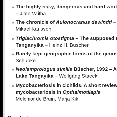
The highly risky, dangerous and hard work 
– Jiten Vaitha
The chronicle of
Aulonocranus dewindti
– 
Mikael Karlsson
Triglachromis otostigma –
The supposed 
Tanganyika
– Heinz H. Büscher
Rarely kept geographic forms of the genu
Schupke
Neolamprologus similis
Büscher, 1992 – A
Lake Tangayika
– Wolfgang Staeck
Mycobacteriosis in cichlids. A short revie
mycobacteriosis in
Opthalmotilapia
ve
Melchior de Bruin, Marja Kik