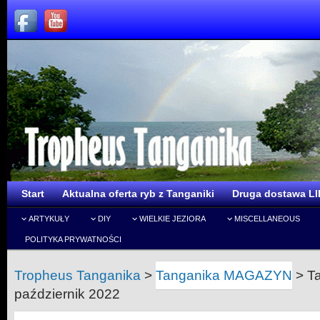
Start
Aktualna oferta ryb z Tanganiki
Druga dostawa LI
ARTYKUŁY
DIY
WIELKIE JEZIORA
MISCELLANEOUS
POLITYKA PRYWATNOŚCI
Tropheus Tanganika
>
Tanganika MAGAZYN
>
T
październik 2022