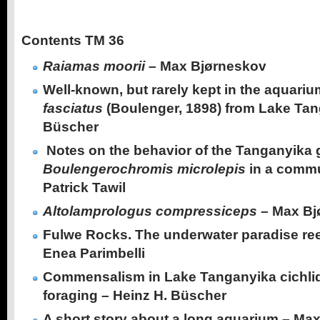
Contents TM 36
Raiamas moorii
– Max Bjørneskov
Well-known, but rarely kept in the aquariu
fasciatus
(Boulenger, 1898) from Lake Tan
Büscher
Notes on the behavior of the Tanganyika g
Boulengerochromis microlepis
in a comm
Patrick Tawil
Altolamprologus compressiceps
– Max Bj
Fulwe Rocks. The underwater paradise ree
Enea Parimbelli
Commensalism in Lake Tanganyika cichlids
foraging – Heinz H. Büscher
A short story about a long aquarium – M