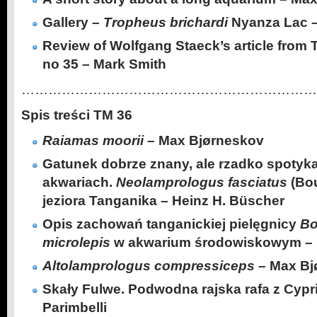
Gallery –
Tropheus brichardi
Nyanza Lac –
Review of Wolfgang Staeck’s article fr
no 35 – Mark Smith
…………………………………………………………
Spis treści TM 36
Raiamas moorii –
Max Bjørneskov
Gatunek dobrze znany, ale rzadko spotyk
akwariach.
Neolamprologus fasciatus
(Bo
jeziora Tanganika – Heinz H. Büscher
Opis zachowań tanganickiej pielęgnicy
Bo
microlepis
w akwarium środowiskowym – P
Altolamprologus compressiceps –
Max Bj
Skały Fulwe. Podwodna rajska rafa z Cypr
Parimbelli