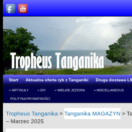
Start
Aktualna oferta ryb z Tanganiki
Druga dostawa LI
ARTYKUŁY
DIY
WIELKIE JEZIORA
MISCELLANEOUS
POLITYKA PRYWATNOŚCI
Tropheus Tanganika
>
Tanganika MAGAZYN
>
T
– Marzec 2025