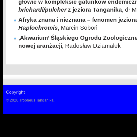
głowie w kompleksie gatunków endemic
brichardi/pulcher
z jeziora Tanganika,
dr M
Afryka znana i nieznana – fenomen jeziora
Haplochromis
,
Marcin Soboń
‚Akwarium’ Śląskiego Ogrodu Zoologiczn
nowej aranżacji,
Radosław Dziamałek
Copyright
© 2026 Tropheus Tanganika.