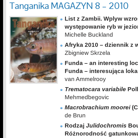
Tanganika MAGAZYN 8 – 2010
List z Zambii. Wplyw wzro
występowanie ryb w jezio
Michelle Buckland
Afryka 2010 – dziennik z 
Zbigniew Skrzela
Funda – an interesting loc
Funda – interesująca loka
van Ammelrooy
Trematocara variabile
Poll
Mehmedbegovic
Macrobrachium moorei
(C
de Brun
Rodzaj
Julidochromis
Bou
Różnorodność gatunkowa