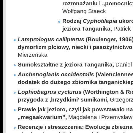
rozmnażaniu i „pomocnicy
Wolfgang Staeck
Rodzaj
Cyphotilapia
ukoro
jeziora Tanganika,
Patrick 
Lamprologus callipterus
(Boulenger, 1906)
dymorfizm płciowy, niecki i pasożytnictwo
Mierzeńska
Sumokształtne z jeziora Tanganika,
Daniel
Auchenoglanis occidentalis
(Valenciennes
dodatek do dużego zbiornika tanganickie
Lophiobagrus cyclurus
(Worthington & Ri
przygoda z ‚brzydkimi’ sumikami,
Grzegorz
Prawie jak jezioro, czyli jak powstawało n
„megaakwarium”,
Magdalena i Przemysław
Recenzje i streszczenia: Ewolucja zbież