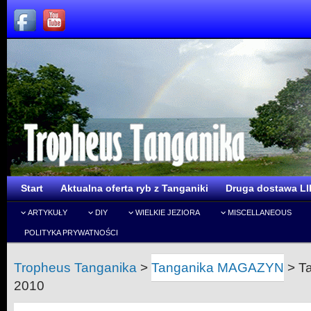
Start
Aktualna oferta ryb z Tanganiki
Druga dostawa LI
ARTYKUŁY
DIY
WIELKIE JEZIORA
MISCELLANEOUS
POLITYKA PRYWATNOŚCI
Tropheus Tanganika
>
Tanganika MAGAZYN
>
T
2010