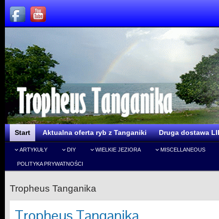
Start
Aktualna oferta ryb z Tanganiki
Druga dostawa LI
ARTYKUŁY
DIY
WIELKIE JEZIORA
MISCELLANEOUS
POLITYKA PRYWATNOŚCI
Tropheus Tanganika
Tropheus Tanganika