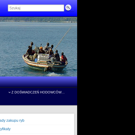
Z DOŚWIADCZEŃ HODOWCÓW…
ady zakupu ryb
yfikaty