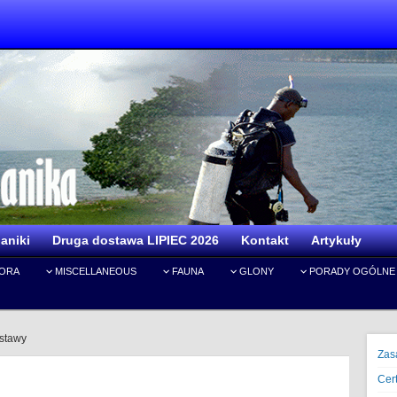
aniki
Druga dostawa LIPIEC 2026
Kontakt
Artykuły
IORA
MISCELLANEOUS
FAUNA
GLONY
PORADY OGÓLNE
ostawy
Zas
Cert