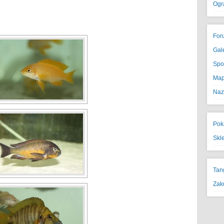
Ogr
For
Gal
Spo
Map
Naz
Pok
Skl
Tan
Zak