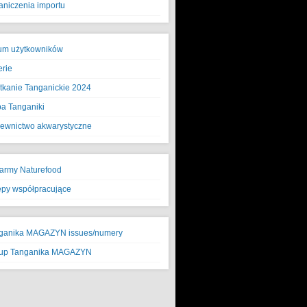
aniczenia importu
um użytkowników
erie
tkanie Tanganickie 2024
a Tanganiki
ewnictwo akwarystyczne
army Naturefood
epy współpracujące
ganika MAGAZYN issues/numery
up Tanganika MAGAZYN