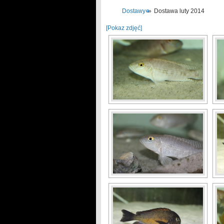
Dostawy
»
Dostawa luty 2014
[Pokaz zdjęć]