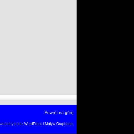
Powrót na górę
tworzony przez
WordPress
i
Motyw Graphene
.