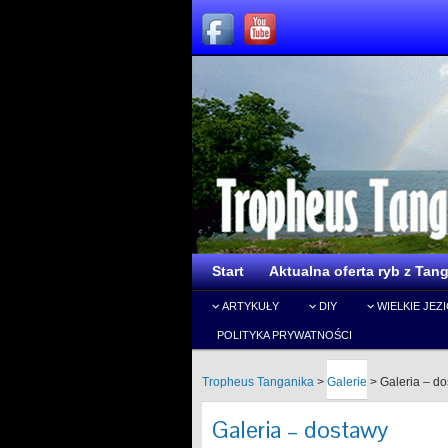
Start
Aktualna oferta ryb z Tang
ARTYKUŁY
DIY
WIELKIE JEZ
POLITYKA PRYWATNOŚCI
Tropheus Tanganika
>
Galerie
>
Galeria – d
Galeria – dostawy