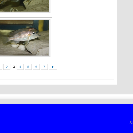
2
3
4
5
6
7
►
S